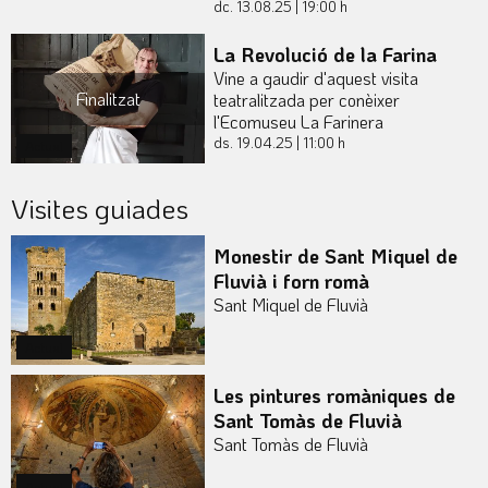
dc. 13.08.25
|
19:00 h
La Revolució de la Farina
Vine a gaudir d'aquest visita
Finalitzat
teatralitzada per conèixer
l'Ecomuseu La Farinera
ds. 19.04.25
|
11:00 h
Actual
Visites guiades
Monestir de Sant Miquel de
Fluvià i forn romà
Sant Miquel de Fluvià
Actual
Les pintures romàniques de
Sant Tomàs de Fluvià
Sant Tomàs de Fluvià
Actual