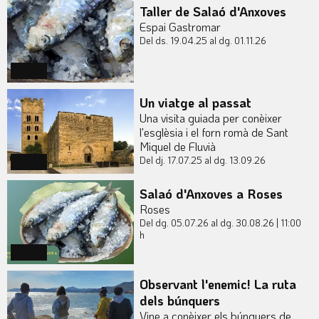
Taller de Salaó d'Anxoves
Espai Gastromar
Del ds. 19.04.25
al dg. 01.11.26
Actual
Un viatge al passat
Una visita guiada per conèixer
l'esglèsia i el forn romà de Sant
Miquel de Fluvià
Del dj. 17.07.25
al dg. 13.09.26
Actual
Salaó d'Anxoves a Roses
Roses
Del dg. 05.07.26
al dg. 30.08.26
|
11:00
h
Actual
Observant l'enemic! La ruta
dels búnquers
Vine a conèixer els búnquers de