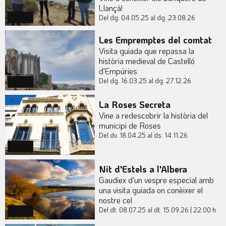
Llançà!
Del dg. 04.05.25
al dg. 23.08.26
Actual
Les Empremptes del comtat
Visita guiada que repassa la
història medieval de Castelló
d'Empúries
Del dg. 16.03.25
al dg. 27.12.26
Actual
La Roses Secreta
Vine a redescobrir la història del
municipi de Roses
Del dv. 18.04.25
al ds. 14.11.26
Actual
Nit d'Estels a l'Albera
Gaudiex d'un vespre especial amb
una visita guiada on conèixer el
nostre cel
Del dt. 08.07.25
al dt. 15.09.26
|
22:00 h
Actual