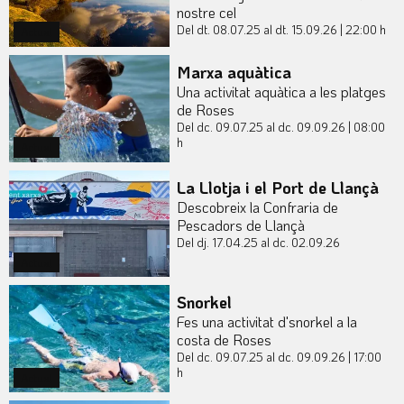
nostre cel
Del dt. 08.07.25
al dt. 15.09.26
|
22:00 h
Actual
Marxa aquàtica
Una activitat aquàtica a les platges
de Roses
Del dc. 09.07.25
al dc. 09.09.26
|
08:00
h
Actual
La Llotja i el Port de Llançà
Descobreix la Confraria de
Pescadors de Llançà
Del dj. 17.04.25
al dc. 02.09.26
Actual
Snorkel
Fes una activitat d'snorkel a la
costa de Roses
Del dc. 09.07.25
al dc. 09.09.26
|
17:00
h
Actual