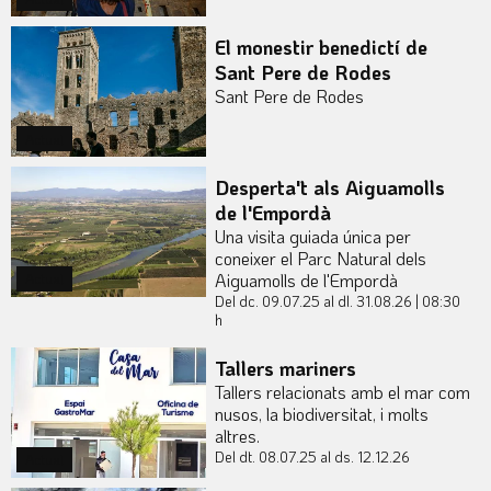
El monestir benedictí de
Sant Pere de Rodes
Sant Pere de Rodes
Actual
Desperta't als Aiguamolls
de l'Empordà
Una visita guiada única per
coneixer el Parc Natural dels
Aiguamolls de l'Empordà
Actual
Del dc. 09.07.25
al dl. 31.08.26
|
08:30
h
Tallers mariners
Tallers relacionats amb el mar com
nusos, la biodiversitat, i molts
altres.
Del dt. 08.07.25
al ds. 12.12.26
Actual