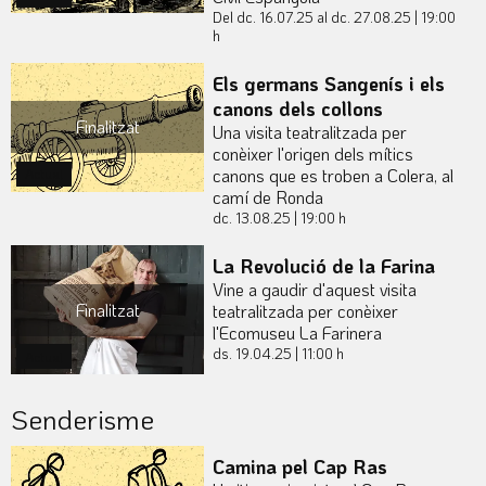
Del dc. 16.07.25
al dc. 27.08.25
|
19:00
h
Els germans Sangenís i els
canons dels collons
Finalitzat
Una visita teatralitzada per
conèixer l'origen dels mítics
canons que es troben a Colera, al
Actual
camí de Ronda
dc. 13.08.25
|
19:00 h
La Revolució de la Farina
Vine a gaudir d'aquest visita
Finalitzat
teatralitzada per conèixer
l'Ecomuseu La Farinera
ds. 19.04.25
|
11:00 h
Actual
Senderisme
Camina pel Cap Ras