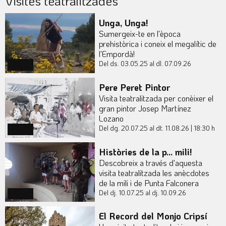
Visites teatralitzades
Unga, Unga!
Sumergeix-te en l'època
prehistòrica i coneix el megalític de
l'Empordà!
Del ds. 03.05.25
al dl. 07.09.26
Actual
Pere Peret Pintor
Visita teatralitzada per conèixer el
gran pintor Josep Martínez
Lozano
Del dg. 20.07.25
al dt. 11.08.26
|
18:30 h
Actual
Històries de la p... mili!
Descobreix a través d'aquesta
visita teatralitzada les anècdotes
de la mili i de Punta Falconera
Del dj. 10.07.25
al dj. 10.09.26
Actual
El Record del Monjo Cripsí