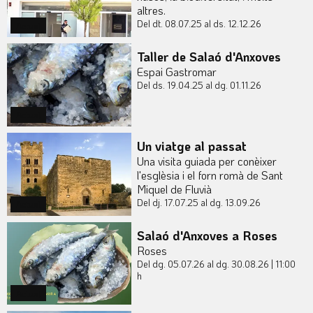
altres.
Del dt. 08.07.25
al ds. 12.12.26
Actual
Taller de Salaó d'Anxoves
Espai Gastromar
Del ds. 19.04.25
al dg. 01.11.26
Actual
Un viatge al passat
Una visita guiada per conèixer
l'esglèsia i el forn romà de Sant
Miquel de Fluvià
Del dj. 17.07.25
al dg. 13.09.26
Actual
Salaó d'Anxoves a Roses
Roses
Del dg. 05.07.26
al dg. 30.08.26
|
11:00
h
Actual