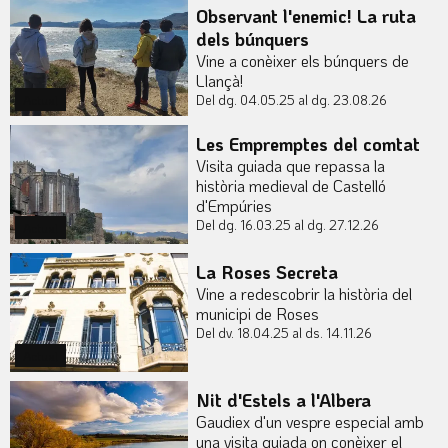
Observant l'enemic! La ruta
dels búnquers
Vine a conèixer els búnquers de
Llançà!
Del dg. 04.05.25
al dg. 23.08.26
Actual
Les Empremptes del comtat
Visita guiada que repassa la
història medieval de Castelló
d'Empúries
Del dg. 16.03.25
al dg. 27.12.26
Actual
La Roses Secreta
Vine a redescobrir la història del
municipi de Roses
Del dv. 18.04.25
al ds. 14.11.26
Actual
Nit d'Estels a l'Albera
Gaudiex d'un vespre especial amb
una visita guiada on conèixer el