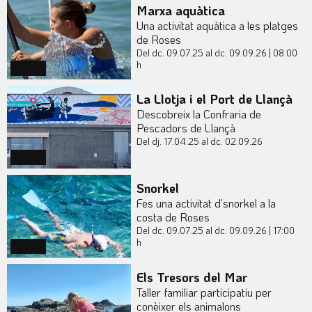
Marxa aquàtica
Una activitat aquàtica a les platges
de Roses
Del dc. 09.07.25
al dc. 09.09.26
|
08:00
h
Actual
La Llotja i el Port de Llançà
Descobreix la Confraria de
Pescadors de Llançà
Del dj. 17.04.25
al dc. 02.09.26
Actual
Snorkel
Fes una activitat d'snorkel a la
costa de Roses
Del dc. 09.07.25
al dc. 09.09.26
|
17:00
h
Actual
Els Tresors del Mar
Taller familiar participatiu per
conèixer els animalons