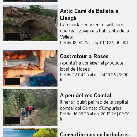
Antic Camí de Balleta a
Llançà
Caminada recorrent el vell camí
que realitzaven els habitants de la
Valleta
Actual
Del dv. 18.04.25
al dg. 01.11.26
|
10:00 h
Gastrotour a Roses
Apunta't a conèixer el producte
local de Roses
Del ds. 12.04.25
al ds. 24.10.26
|
18:00
h
Actual
A peu del rec Comtal
Itinerari guiat pel rec de la capital
comtal del Comtat d'Empúries
Del dg. 16.03.25
al dg. 20.12.26
|
09:00
h
Actual
Convertim-nos en herbolaris