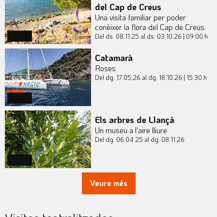
del Cap de Creus
Una visita familiar per poder
conèixer la flora del Cap de Creus.
Del ds. 08.11.25
al ds. 03.10.26
|
09:00 h
Actual
Catamarà
Roses
Del dg. 17.05.26
al dg. 18.10.26
|
15:30 h
Actual
Els arbres de Llançà
Un museu a l'aire lliure
Del dg. 06.04.25
al dg. 08.11.26
Actual
Veure més