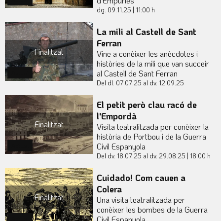
d'Empúries
dg. 09.11.25
|
11:00 h
La mili al Castell de Sant
Ferran
Finalitzat
Vine a conèixer les anècdotes i
històries de la mili que van succeir
al Castell de Sant Ferran
Actual
Del dl. 07.07.25
al dv. 12.09.25
El petit però clau racó de
l'Empordà
Finalitzat
Visita teatralitzada per conèixer la
història de Portbou i de la Guerra
Civil Espanyola
Actual
Del dv. 18.07.25
al dv. 29.08.25
|
18:00 h
Cuidado! Com cauen a
Colera
Finalitzat
Una visita teatralitzada per
conèixer les bombes de la Guerra
Civil Espanyola
Actual