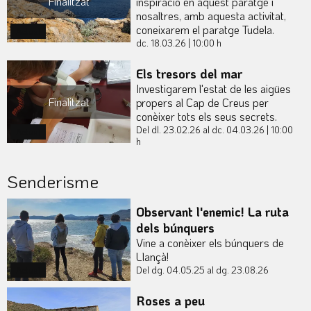
Finalitzat
inspiració en aquest paratge i
nosaltres, amb aquesta activitat,
coneixarem el paratge Tudela.
Actual
dc. 18.03.26
|
10:00 h
Els tresors del mar
Investigarem l'estat de les aigües
Finalitzat
propers al Cap de Creus per
conèixer tots els seus secrets.
Del dl. 23.02.26
al dc. 04.03.26
|
10:00
Actual
h
Senderisme
Observant l'enemic! La ruta
dels búnquers
Vine a conèixer els búnquers de
Llançà!
Del dg. 04.05.25
al dg. 23.08.26
Actual
Roses a peu