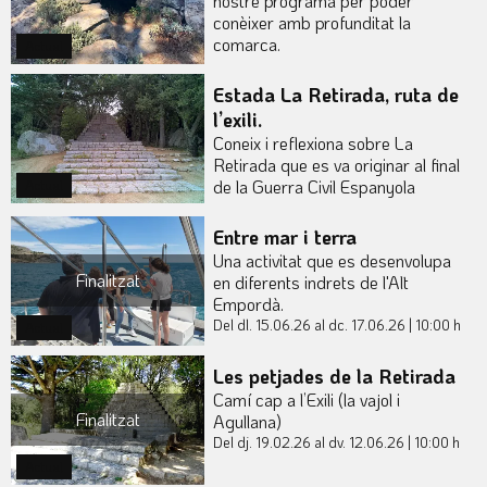
nostre programa per poder
conèixer amb profunditat la
comarca.
Actual
Estada La Retirada, ruta de
l’exili.
Coneix i reflexiona sobre La
Retirada que es va originar al final
de la Guerra Civil Espanyola
Actual
Entre mar i terra
Una activitat que es desenvolupa
Finalitzat
en diferents indrets de l'Alt
Empordà.
Del dl. 15.06.26
al dc. 17.06.26
|
10:00 h
Actual
Les petjades de la Retirada
Camí cap a l’Exili (la vajol i
Finalitzat
Agullana)
Del dj. 19.02.26
al dv. 12.06.26
|
10:00 h
Actual