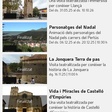
Una visita teatralitzada i immersiva
per conèixer Llançà
Del ds. 31.05.25
al ds. 10.10.26
Actual
Personatges del Nadal
Animació dels personatges del
Finalitzat
Nadal pels carrers del Pertús
Del ds. 06.12.25
al ds. 20.12.25
|
10:30 h
Actual
La Jonquera Terra de pas
Visita teatralitzada per conèixer la
Finalitzat
història de La Jonquera
dg. 16.11.25
|
11:00 h
Actual
Vida i Miracles de Castelló
d'Empúries
Finalitzat
Una visita teatralitzada per
conèixer la història de Castelló
Actual