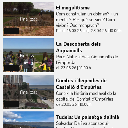
El megalitisme
Com construïen un dolmen?, i un
Finalitzat
menhir? Per què servien? Com
vivien? Què menjaven?
Del dl. 16.03.26
al dj. 23.04.26
|
10:00 h
Actual
La Descoberta dels
Aiguamolls
Finalitzat
Parc Natural dels Aiguamolls de
l'Empordà
dl. 23.03.26
|
10:00 h
Actual
Comtes i llegendes de
Castelló d'Empúries
Finalitzat
Coneix la història mediaval de la
capital del Comtat d'Empúries.
dv. 20.03.26
|
10:00 h
Actual
Tudela: Un paisatge dalinià
Salvador Dalí va aconseguir