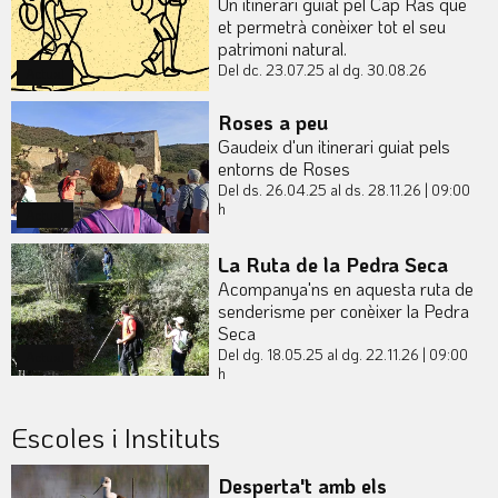
Un itinerari guiat pel Cap Ras que
et permetrà conèixer tot el seu
patrimoni natural.
Del dc. 23.07.25
al dg. 30.08.26
Actual
Roses a peu
Gaudeix d'un itinerari guiat pels
entorns de Roses
Del ds. 26.04.25
al ds. 28.11.26
|
09:00
h
Actual
La Ruta de la Pedra Seca
Acompanya'ns en aquesta ruta de
senderisme per conèixer la Pedra
Seca
Del dg. 18.05.25
al dg. 22.11.26
|
09:00
Actual
h
Escoles i Instituts
Desperta't amb els