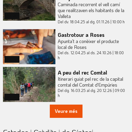
Caminada recorrent el vell camí
que realitzaven els habitants de la
Valleta
Actual
Del dv. 18.04.25
al dg. 01.11.26
|
10:00 h
Gastrotour a Roses
Apunta't a conèixer el producte
local de Roses
Del ds. 12.04.25
al ds. 24.10.26
|
18:00
h
Actual
A peu del rec Comtal
Itinerari guiat pel rec de la capital
comtal del Comtat d'Empúries
Del dg. 16.03.25
al dg. 20.12.26
|
09:00
h
Actual
Veure més
Estades i Crèdits i de Síntesi