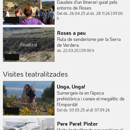
Gaudeix d'un itinerari guiat pels
entorns de Roses
Del ds. 26.04.25
al ds. 28.11.26
|
09:00
h
Actual
Roses a peu
Ruta de senderisme per la Serra
Finalitzat
de Verdera.
ds. 22.03.25
|
09:00 h
Actual
Visites teatralitzades
Unga, Unga!
Sumergeix-te en l'època
prehistòrica i coneix el megalític de
l'Empordà!
Del ds. 03.05.25
al dl. 07.09.26
Actual
Pere Peret Pintor
Visita teatralitzada per conèixer el