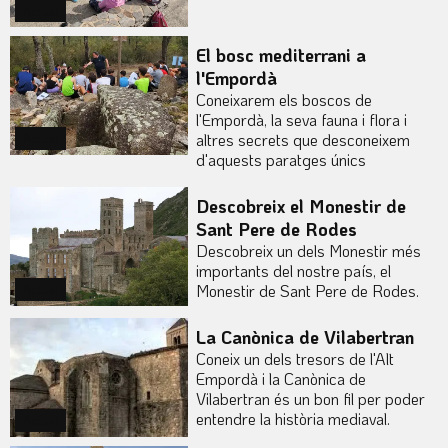
Actual
El bosc mediterrani a
l'Empordà
Coneixarem els boscos de
l'Empordà, la seva fauna i flora i
altres secrets que desconeixem
Actual
d'aquests paratges únics
Descobreix el Monestir de
Sant Pere de Rodes
Descobreix un dels Monestir més
importants del nostre país, el
Monestir de Sant Pere de Rodes.
Actual
La Canònica de Vilabertran
Coneix un dels tresors de l'Alt
Empordà i la Canònica de
Vilabertran és un bon fil per poder
entendre la història mediaval.
Actual