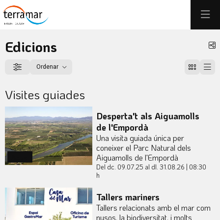
Edicions
C
Ordenar
Filtrar
Ordenar per
Visites guiades
Desperta't als Aiguamolls
de l'Empordà
Una visita guiada única per
coneixer el Parc Natural dels
Aiguamolls de l'Empordà
Actual
Del dc. 09.07.25
al dl. 31.08.26
|
08:30
h
Tallers mariners
Tallers relacionats amb el mar com
nusos, la biodiversitat, i molts