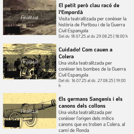
El petit però clau racó de
l'Empordà
Finalitzat
Visita teatralitzada per conèixer la
història de Portbou i de la Guerra
Civil Espanyola
Actual
Del dv. 18.07.25
al dv. 29.08.25
|
18:00 h
Cuidado! Com cauen a
Colera
Finalitzat
Una visita teatralitzada per
conèixer les bombes de la Guerra
Civil Espanyola
Actual
Del dc. 16.07.25
al dc. 27.08.25
|
19:00
h
Els germans Sangenís i els
canons dels collons
Finalitzat
Una visita teatralitzada per
conèixer l'origen dels mítics
canons que es troben a Colera, al
Actual
camí de Ronda