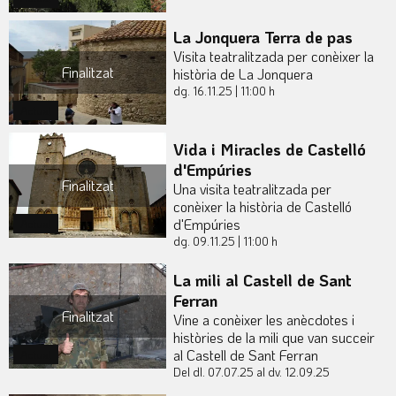
La Jonquera Terra de pas
Visita teatralitzada per conèixer la
Finalitzat
història de La Jonquera
dg. 16.11.25
|
11:00 h
Actual
Vida i Miracles de Castelló
d'Empúries
Finalitzat
Una visita teatralitzada per
conèixer la història de Castelló
d'Empúries
Actual
dg. 09.11.25
|
11:00 h
La mili al Castell de Sant
Ferran
Finalitzat
Vine a conèixer les anècdotes i
històries de la mili que van succeir
al Castell de Sant Ferran
Actual
Del dl. 07.07.25
al dv. 12.09.25