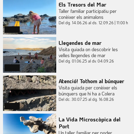
Els Tresors del Mar
Taller familiar participatiu per
conèixer els animalons
Del dg. 14.06.26
al ds. 12.09.26
|
11:00 h
Actual
Llegendes de mar
Visita guiada on descobrir les
velles llegendes de mar
Del dg. 01.06.25
al dv. 04.09.26
Actual
Atenció! Tothom al búnquer
Visita guiada per conèixer els
búnquers que hi ha a Colera
Del dc. 30.07.25
al dg. 16.08.26
Actual
La Vida Microscòpica del
Port
Un taller familiar per poder