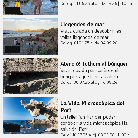
Del dg. 14.06.26
al ds. 12.09.26
|
11:00 h
Actual
Llegendes de mar
Visita guiada on descobrir les
velles llegendes de mar
Del dg. 01.06.25
al dv. 04.09.26
Actual
Atenció! Tothom al búnquer
Visita guiada per conèixer els
búnquers que hi ha a Colera
Del dc. 30.07.25
al dg. 16.08.26
Actual
La Vida Microscòpica del
Port
Un taller familiar per poder
conèixer la vida microscòpica i la
salut del Port
Actual
Del dj. 10.07.25
al dj. 03.09.26
|
11:00 h