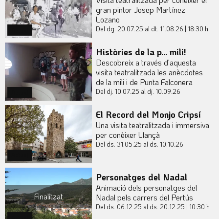
gran pintor Josep Martínez
Lozano
Del dg. 20.07.25
al dt. 11.08.26
|
18:30 h
Actual
Històries de la p... mili!
Descobreix a través d'aquesta
visita teatralitzada les anècdotes
de la mili i de Punta Falconera
Del dj. 10.07.25
al dj. 10.09.26
Actual
El Record del Monjo Cripsí
Una visita teatralitzada i immersiva
per conèixer Llançà
Del ds. 31.05.25
al ds. 10.10.26
Actual
Personatges del Nadal
Animació dels personatges del
Finalitzat
Nadal pels carrers del Pertús
Del ds. 06.12.25
al ds. 20.12.25
|
10:30 h
Actual