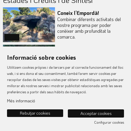
Coneix l’Empordà!
Combinar diferents activitats del
nostre programa per poder
conèixer amb profunditat la
comarca.
Actual
Estada La Retirada, ruta de
Informació sobre cookies
l’exili.
Coneix i reflexiona sobre La
Utilitzem cookies pròpies i de tercers per al correcte funcionament del lloc
Retirada que es va originar al final
web, i si ens dona el seu consentiment, també farem servir cookies per
de la Guerra Civil Espanyola
Actual
recopilar dades de les seves visites per obtenir estadístiques agregades per
millorar els nostres serveis i mostrar publicitat relacionada amb les seves
Entre mar i terra
preferències a partir dels seus hàbits de navegació.
Una activitat que es desenvolupa
Finalitzat
en diferents indrets de l'Alt
Més informació
Empordà.
Del dl. 15.06.26
al dc. 17.06.26
|
10:00 h
Rebutjar cookies
Acceptar cookies
Actual
Configurar cookies
Patrimoni Natural i Paisatgístic