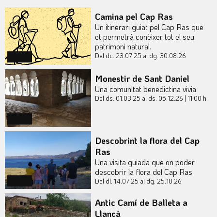
Camina pel Cap Ras
Un itinerari guiat pel Cap Ras que
et permetrà conèixer tot el seu
patrimoni natural.
Del dc. 23.07.25
al dg. 30.08.26
Actual
Monestir de Sant Daniel
Una comunitat benedictina vivia
Del ds. 01.03.25
al ds. 05.12.26
|
11:00 h
Actual
Descobrint la flora del Cap
Ras
Una visita guiada que on poder
descobrir la flora del Cap Ras
Del dl. 14.07.25
al dg. 25.10.26
Actual
Antic Camí de Balleta a
Llançà