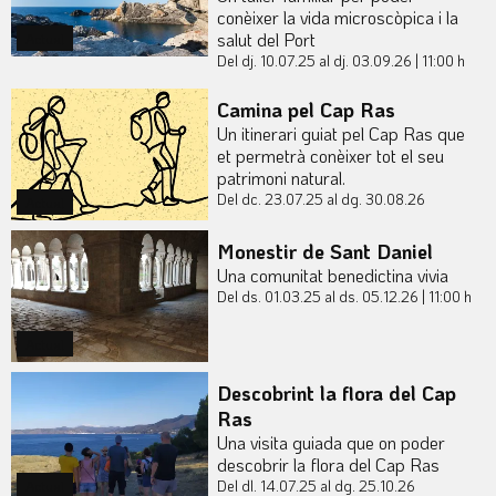
conèixer la vida microscòpica i la
salut del Port
Actual
Del dj. 10.07.25
al dj. 03.09.26
|
11:00 h
Camina pel Cap Ras
Un itinerari guiat pel Cap Ras que
et permetrà conèixer tot el seu
patrimoni natural.
Del dc. 23.07.25
al dg. 30.08.26
Actual
Monestir de Sant Daniel
Una comunitat benedictina vivia
Del ds. 01.03.25
al ds. 05.12.26
|
11:00 h
Actual
Descobrint la flora del Cap
Ras
Una visita guiada que on poder
descobrir la flora del Cap Ras
Del dl. 14.07.25
al dg. 25.10.26
Actual