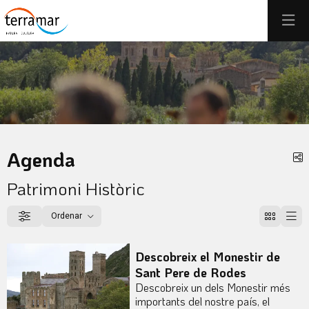
Aquest és un carrusel automàtic. Usa les fletxes del teclat o el b
Diapositiva 1
Diapositiva 1
Agenda
C
Patrimoni Històric
Ordenar
Filtrar
Ordenar per
Descobreix el Monestir de
Sant Pere de Rodes
Descobreix un dels Monestir més
importants del nostre país, el