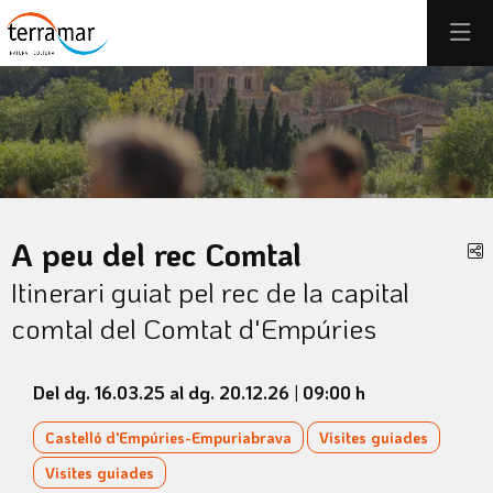
Aquest és un carrusel automàtic. Usa les fletxes del teclat o el b
Diapositiva 1
Diapositiva 1
A peu del rec Comtal
C
Itinerari guiat pel rec de la capital
comtal del Comtat d'Empúries
Del dg. 16.03.25
al dg. 20.12.26
|
09:00 h
Castelló d'Empúries-Empuriabrava
Visites guiades
Visites guiades