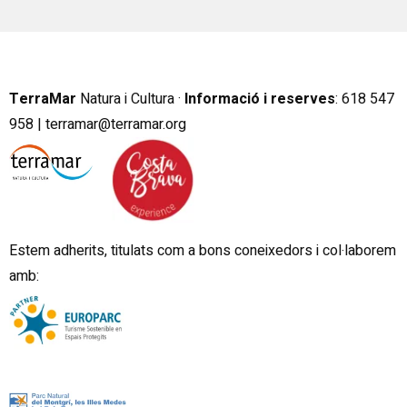
TerraMar
Natura i Cultura ·
Informació i reserves
:
6
18 547
958 |
terramar@terramar.org
Estem adherits, titulats com a bons coneixedors i col·laborem
amb: