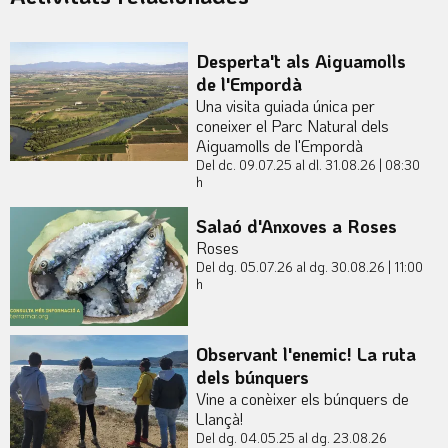
Desperta't als Aiguamolls
de l'Empordà
Una visita guiada única per
coneixer el Parc Natural dels
Aiguamolls de l'Empordà
Del dc. 09.07.25
al dl. 31.08.26
|
08:30
h
Salaó d'Anxoves a Roses
Roses
Del dg. 05.07.26
al dg. 30.08.26
|
11:00
h
Observant l'enemic! La ruta
dels búnquers
Vine a conèixer els búnquers de
Llançà!
Del dg. 04.05.25
al dg. 23.08.26