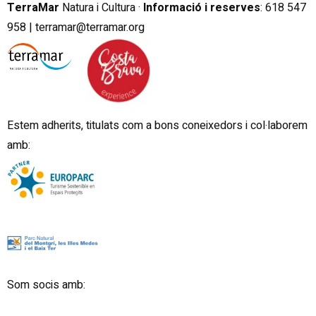
TerraMar
Natura i Cultura ·
Informació i reserves
:
6
18 547
958 |
terramar@terramar.org
Estem adherits, titulats com a bons coneixedors i col·laborem
amb:
Som socis amb: