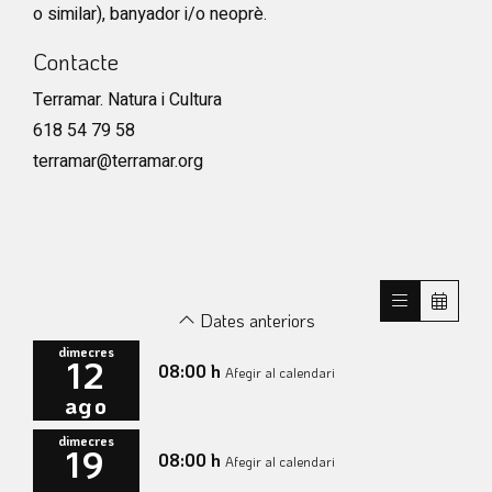
o similar), banyador i/o neoprè.
Contacte
Terramar. Natura i Cultura
618 54 79 58
terramar@terramar.org
Dates anteriors
dimecres
12
08:00 h
Afegir al calendari
ago
dimecres
19
08:00 h
Afegir al calendari