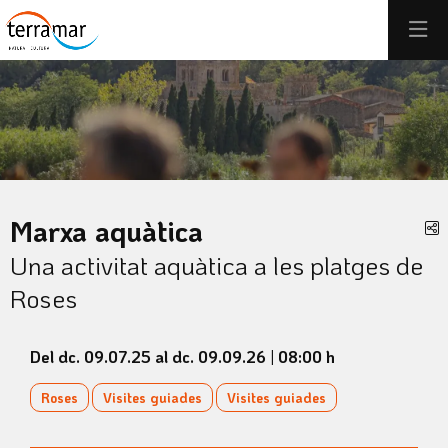
Aquest és un carrusel automàtic. Usa les fletxes del teclat o el b
Diapositiva 1
Diapositiva 1
Marxa aquàtica
C
Una activitat aquàtica a les platges de
Roses
Del dc. 09.07.25
al dc. 09.09.26
|
08:00 h
Roses
Visites guiades
Visites guiades