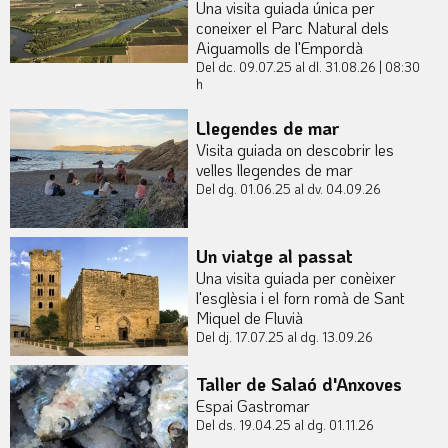
Una visita guiada única per
coneixer el Parc Natural dels
Aiguamolls de l'Empordà
Del dc. 09.07.25
al dl. 31.08.26
|
08:30
h
Llegendes de mar
Visita guiada on descobrir les
velles llegendes de mar
Del dg. 01.06.25
al dv. 04.09.26
Un viatge al passat
Una visita guiada per conèixer
l'esglèsia i el forn romà de Sant
Miquel de Fluvià
Del dj. 17.07.25
al dg. 13.09.26
Taller de Salaó d'Anxoves
Espai Gastromar
Del ds. 19.04.25
al dg. 01.11.26