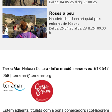
Del dg. 04.05.25
al dg. 23.08.26
Roses a peu
Gaudeix d'un itinerari guiat pels
entorns de Roses
Del ds. 26.04.25
al ds. 28.11.26
|
09:00
h
TerraMar
Natura i Cultura ·
Informació i reserves
:
6
18 547
958 |
terramar@terramar.org
Estem adherits, titulats com a bons coneixedors i col·laborem