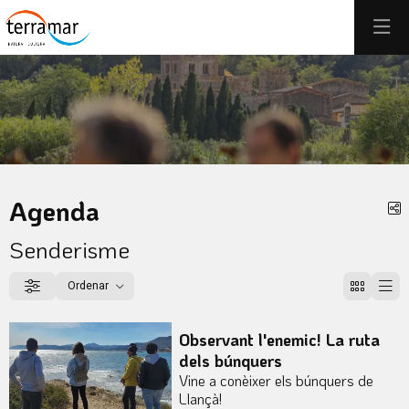
Aquest és un carrusel automàtic. Usa les fletxes del teclat o el b
Diapositiva 1
Diapositiva 1
Agenda
C
Senderisme
Ordenar
Filtrar
Ordenar per
Observant l'enemic! La ruta
dels búnquers
Vine a conèixer els búnquers de
Llançà!