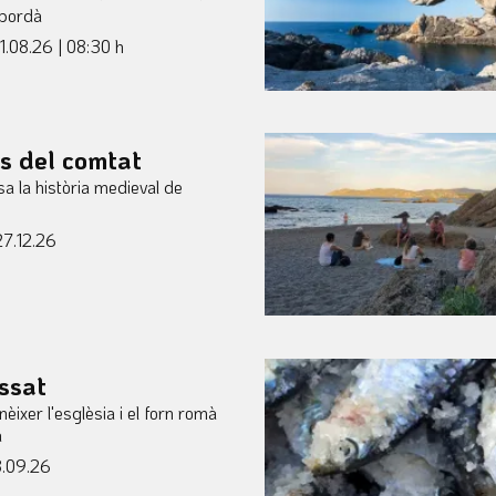
mpordà
31.08.26
|
08:30 h
s del comtat
a la història medieval de
27.12.26
ssat
èixer l'esglèsia i el forn romà
à
3.09.26