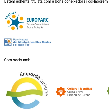
Estem adherits, titulats com a bons coneixedors i col·laborem
Som socis amb: