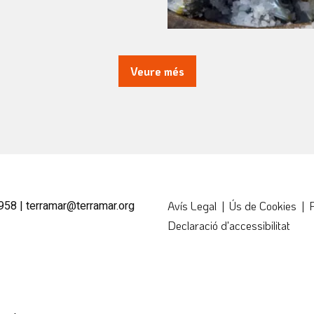
Veure més
958 |
terramar@terramar.org
Avís Legal
|
Ús de Cookies
|
P
Declaració d'accessibilitat