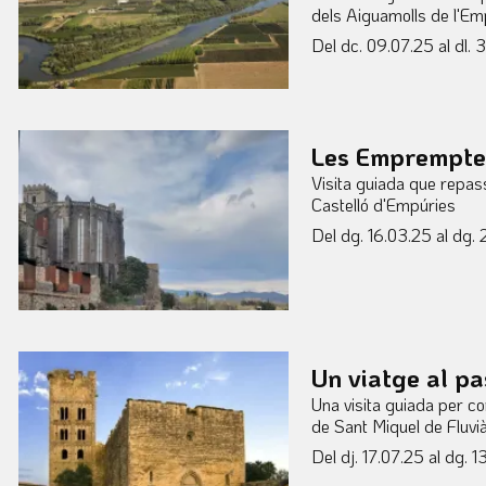
dels Aiguamolls de l'E
Del dc. 09.07.25
al dl. 
Les Emprempte
Visita guiada que repass
Castelló d'Empúries
Del dg. 16.03.25
al dg. 
Un viatge al pa
Una visita guiada per con
de Sant Miquel de Fluvi
Del dj. 17.07.25
al dg. 1