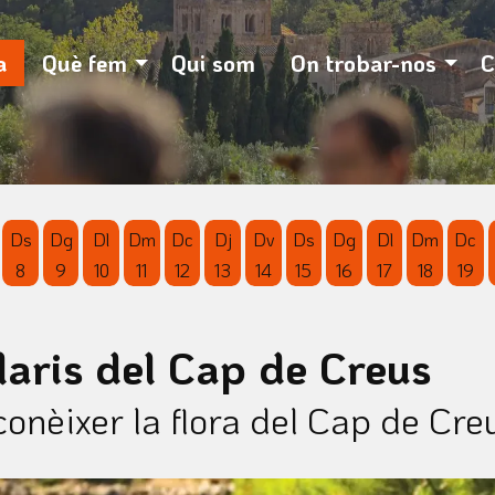
otó pausa per controlar-lo.
a
Què fem
Qui som
On trobar-nos
C
Ds
Dg
Dl
Dm
Dc
Dj
Dv
Ds
Dg
Dl
Dm
Dc
8
9
10
11
12
13
14
15
16
17
18
19
'agost
 d'agost
vendres 7 d'agost
Dissabte 8 d'agost
Diumenge 9 d'agost
Dilluns 10 d'agost
Dimarts 11 d'agost
Dimecres 12 d'agost
Dijous 13 d'agost
Divendres 14 d'agost
Dissabte 15 d'agost
Diumenge 16 d'agos
Dilluns 17 d'ag
Dimarts 1
Dim
aris del Cap de Creus
conèixer la flora del Cap de Cre