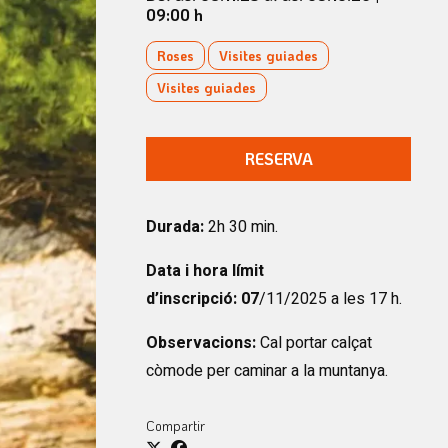
09:00 h
Roses
Visites guiades
Visites guiades
RESERVA
Durada:
2h 30 min.
Data i hora límit
d’inscripció:
07
/11/2025 a les 17 h.
Observacions:
Cal portar calçat
còmode per caminar a la muntanya.
Compartir