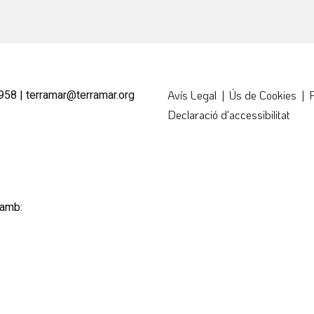
958 |
terramar@terramar.org
Avís Legal
|
Ús de Cookies
|
P
Declaració d'accessibilitat
 amb: