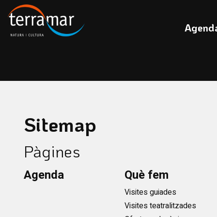
Aquest és un carrusel automàtic. Usa les fletxes del teclat o el b
Diapositiva 1
Diapositiva 1
Agend
Sitemap
Pàgines
Agenda
Què fem
Visites guiades
Visites teatralitzades