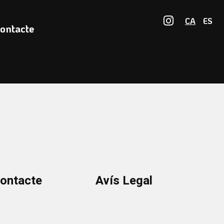
Link a in
CA
ES
ontacte
ontacte
Avís Legal