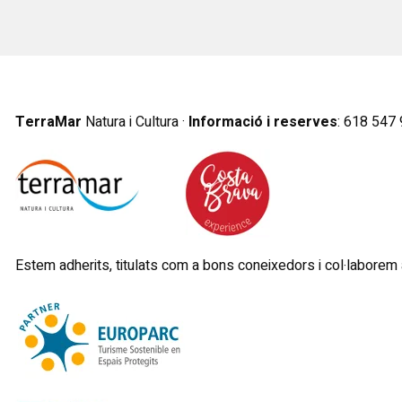
TerraMar
Natura i Cultura ·
Informació i reserves
:
6
18 547 
Estem adherits, titulats com a bons coneixedors i col·laborem