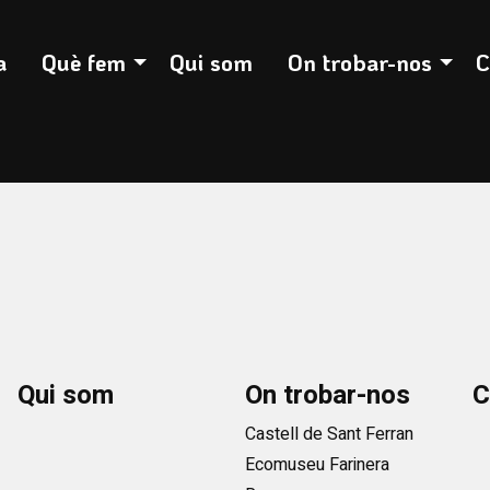
otó pausa per controlar-lo.
a
Què fem
Qui som
On trobar-nos
C
Qui som
On trobar-nos
C
Castell de Sant Ferran
Ecomuseu Farinera