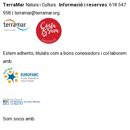
TerraMar
Natura i Cultura ·
Informació i reserves
:
6
18 547
958 |
terramar@terramar.org
Estem adherits, titulats com a bons coneixedors i col·laborem
amb:
Som socis amb: