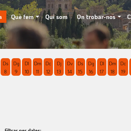
otó pausa per controlar-lo.
a
Què fem
Qui som
On trobar-nos
C
Ds
Dg
Dl
Dm
Dc
Dj
Dv
Ds
Dg
Dl
Dm
Dc
8
9
10
11
12
13
14
15
16
17
18
19
'agost
 d'agost
vendres 7 d'agost
Dissabte 8 d'agost
Diumenge 9 d'agost
Dilluns 10 d'agost
Dimarts 11 d'agost
Dimecres 12 d'agost
Dijous 13 d'agost
Divendres 14 d'agost
Dissabte 15 d'agost
Diumenge 16 d'agos
Dilluns 17 d'ag
Dimarts 1
Dim
Filtrar per dates: