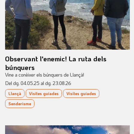
Observant l'enemic! La ruta dels
búnquers
Vine a conèixer els búnquers de Llançà!
Del dg. 04.05.25
al dg. 23.08.26
Llançà
Visites guiades
Visites guiades
Senderisme