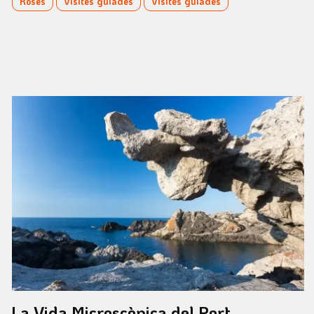
Roses
Visites guiades
Visites guiades
La Vida Microscòpica del Port