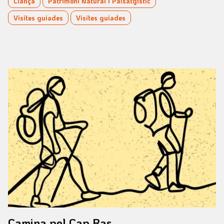
Llançà
Patrimoni Natural i Paisatgístic
Visites guiades
Visites guiades
Camina pel Cap Ras