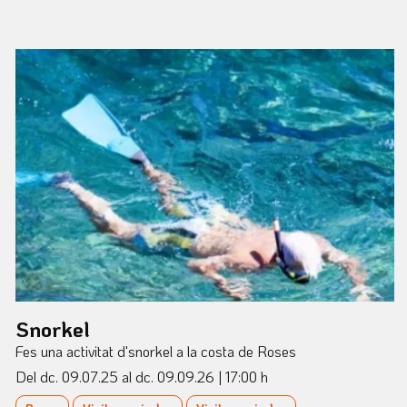
Snorkel
Fes una activitat d'snorkel a la costa de Roses
Del dc. 09.07.25
al dc. 09.09.26
|
17:00 h