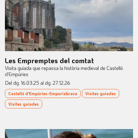
Les Empremptes del comtat
Visita guiada que repassa la història medieval de Castelló
d'Empúries
Del dg. 16.03.25
al dg. 27.12.26
Castelló d'Empúries-Empuriabrava
Visites guiades
Visites guiades