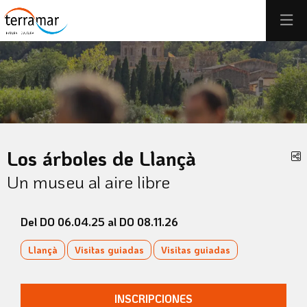
Éste es un carrusel automático. Usa las flechas del teclado o el 
Diapositiva 1
Diapositiva 1
Los árboles de Llançà
C
Un museu al aire libre
Del DO 06.04.25
al DO 08.11.26
Llançà
Visitas guiadas
Visitas guiadas
INSCRIPCIONES