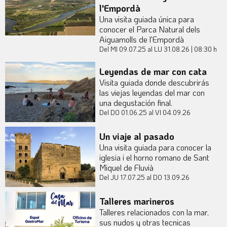
l'Empordà
Una visita guiada única para
conocer el Parca Natural dels
Aiguamolls de l'Empordà
Del MI 09.07.25
al LU 31.08.26
|
08:30 h
Leyendas de mar con cata
Visita guiada donde descubrirás
las viejas leyendas del mar con
una degustación final.
Del DO 01.06.25
al VI 04.09.26
Un viaje al pasado
Una visita guiada para conocer la
iglesia i el horno romano de Sant
Miquel de Fluvià
Del JU 17.07.25
al DO 13.09.26
Talleres marineros
Talleres relacionados con la mar,
sus nudos y otras tecnicas