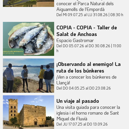
conocer el Parca Natural dels
Aiguamolls de l'Empordà
Del MI 09.07.25
al LU 31.08.26
|
08:30 h
COPIA - COPIA - Taller de
Salat de Anchoas
Espacio Gastromar
Del DO 05.07.26
al DO 30.08.26
|
11:00
h
¡Observando al enemigo! La
ruta de los búnkeres
¡Ven a conocer los búnkeres de
Llançà!
Del DO 04.05.25
al DO 23.08.26
Un viaje al pasado
Una visita guiada para conocer la
iglesia i el horno romano de Sant
Miquel de Fluvià
Del JU 17.07.25
al DO 13.09.26