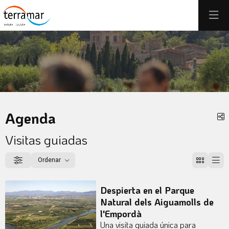
Éste es un carrusel automático. Usa las flechas del teclado o el 
Diapositiva 1
Diapositiva 1
Agenda
C
Visitas guiadas
Ordenar
Filtrar
Ordenar por
Despierta en el Parque
Natural dels Aiguamolls de
l'Empordà
Una visita guiada única para