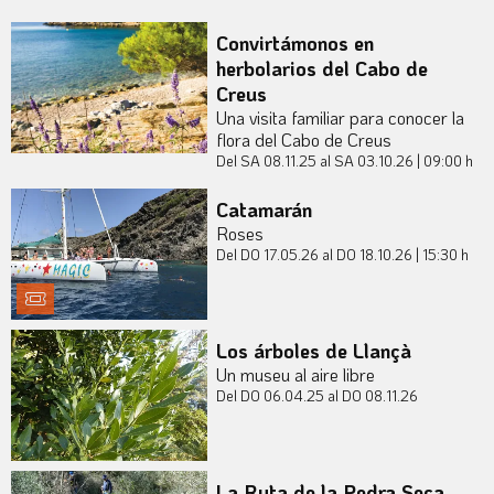
Convirtámonos en
herbolarios del Cabo de
Creus
Una visita familiar para conocer la
flora del Cabo de Creus
Del SA 08.11.25
al SA 03.10.26
|
09:00 h
Catamarán
Roses
Del DO 17.05.26
al DO 18.10.26
|
15:30 h
Los árboles de Llançà
Un museu al aire libre
Del DO 06.04.25
al DO 08.11.26
La Ruta de la Pedra Seca