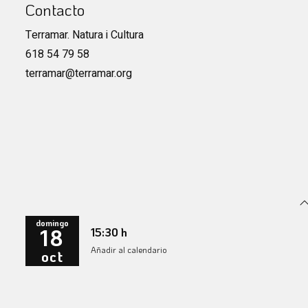
Contacto
Terramar. Natura i Cultura
618 54 79 58
terramar@terramar.org
domingo
18
15:30 h
Añadir al calendario
oct