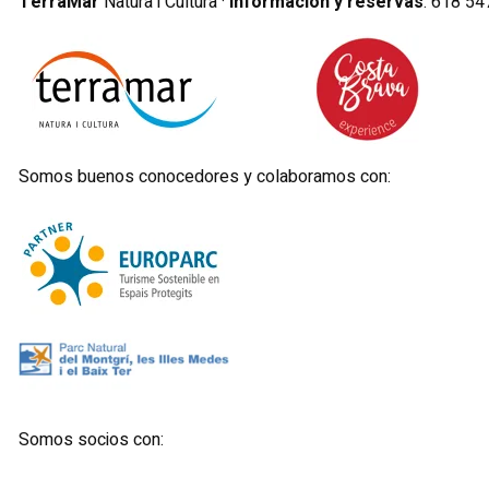
TerraMar
Natura i Cultura ·
Información y reservas
:
6
18 54
Somos buenos conocedores y colaboramos con:
Somos socios con: