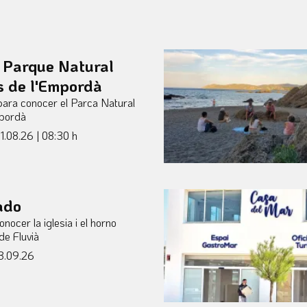
l Parque Natural
s de l'Empordà
 para conocer el Parca Natural
mpordà
1.08.26
|
08:30 h
ado
nocer la iglesia i el horno
de Fluvià
3.09.26