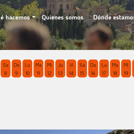
botón pausa para controlarlo.
é hacemos
Quienes somos
Dónde estamo
Sa
Do
Lu
Ma
Mi
Ju
Vi
Sa
Do
Lu
Ma
Mi
8
9
10
11
12
13
14
15
16
17
18
19
o
de Agosto
6 de Agosto
ernes 7 de Agosto
Sábado 8 de Agosto
Domingo 9 de Agosto
Lunes 10 de Agosto
Martes 11 de Agosto
Miércoles 12 de Agosto
Jueves 13 de Agosto
Viernes 14 de Agosto
Sábado 15 de Agosto
Domingo 16 de Ago
Lunes 17 de A
Martes 1
Mié