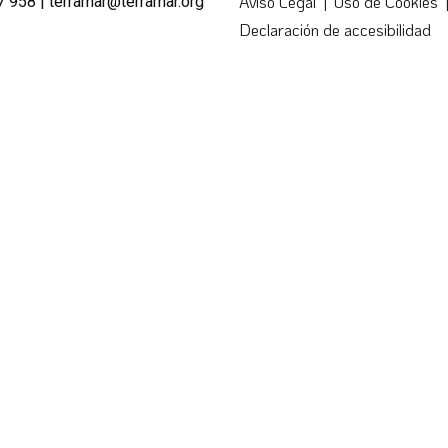
7 958 |
terramar@terramar.org
Aviso Legal
|
Uso de Cookies
Declaración de accesibilidad