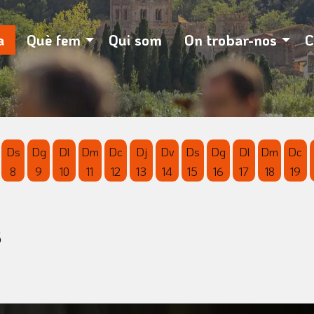
otó pausa per controlar-lo.
a
Què fem
Qui som
On trobar-nos
C
Ds
Dg
Dl
Dm
Dc
Dj
Dv
Ds
Dg
Dl
Dm
Dc
8
9
10
11
12
13
14
15
16
17
18
19
'agost
 d'agost
vendres 7 d'agost
Dissabte 8 d'agost
Diumenge 9 d'agost
Dilluns 10 d'agost
Dimarts 11 d'agost
Dimecres 12 d'agost
Dijous 13 d'agost
Divendres 14 d'agost
Dissabte 15 d'agost
Diumenge 16 d'agos
Dilluns 17 d'ag
Dimarts 1
Dim
s