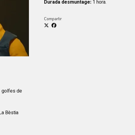
Durada desmuntage:
1 hora.
Compartir
s golfes de
La Bèstia