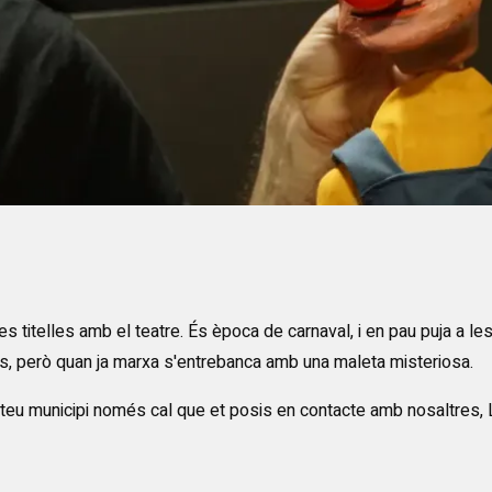
s titelles amb el teatre. És època de carnaval, i en pau puja a le
s, però quan ja marxa s'entrebanca amb una maleta misteriosa.
l teu municipi només cal que et posis en contacte amb nosaltres, 