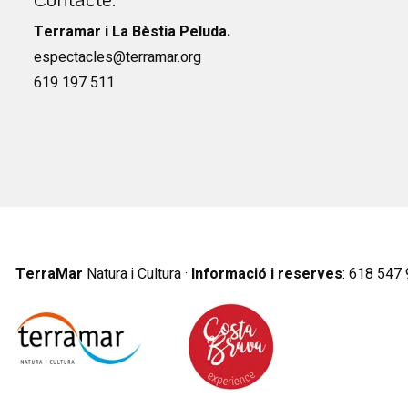
Terramar i La Bèstia Peluda.
espectacles@terramar.org
619 197 511
TerraMar
Natura i Cultura ·
Informació i reserves
:
6
18 547 