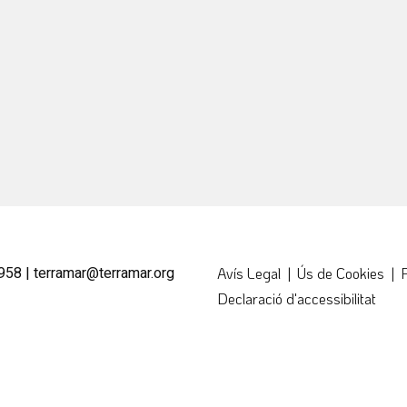
958 |
terramar@terramar.org
Avís Legal
|
Ús de Cookies
|
P
Declaració d'accessibilitat