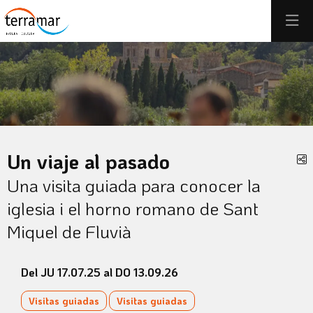
Éste es un carrusel automático. Usa las flechas del teclado o el 
Diapositiva 1
Diapositiva 1
Un viaje al pasado
C
Una visita guiada para conocer la
iglesia i el horno romano de Sant
Miquel de Fluvià
Del JU 17.07.25
al DO 13.09.26
Visitas guiadas
Visitas guiadas