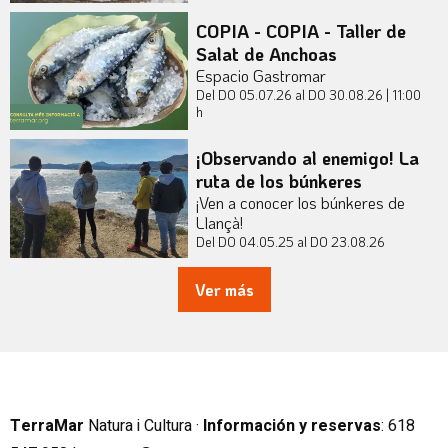
COPIA - COPIA - Taller de
Salat de Anchoas
Espacio Gastromar
Del DO 05.07.26
al DO 30.08.26
|
11:00
h
¡Observando al enemigo! La
ruta de los búnkeres
¡Ven a conocer los búnkeres de
Llançà!
Del DO 04.05.25
al DO 23.08.26
Ver más
TerraMar
Natura i Cultura ·
Información y reservas
:
6
18