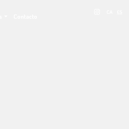
Link a in
CA
ES
s
Contacto