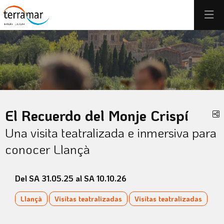
Éste es un carrusel automático. Usa las flechas del teclado o el 
Diapositiva 1
Diapositiva 1
El Recuerdo del Monje Crispí
C
Una visita teatralizada e inmersiva para
conocer Llançà
Del SA 31.05.25
al SA 10.10.26
Llançà
Visitas teatralizadas
Visitas teatralizadas